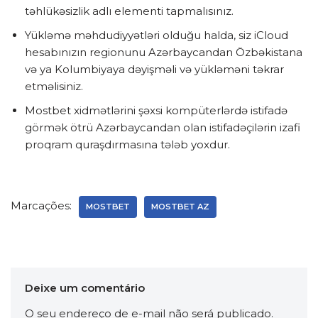
təhlükəsizlik adlı elementi tapmalısınız.
Yükləmə məhdudiyyətləri olduğu halda, siz iCloud
hesabınızın regionunu Azərbaycandan Özbəkistana
və ya Kolumbiyaya dəyişməli və yükləməni təkrar
etməlisiniz.
Mostbet xidmətlərini şəxsi kompüterlərdə istifadə
görmək ötrü Azərbaycandan olan istifadəçilərin izafi
proqram quraşdırmasına tələb yoxdur.
Marcações:
MOSTBET
MOSTBET AZ
Deixe um comentário
O seu endereço de e-mail não será publicado.