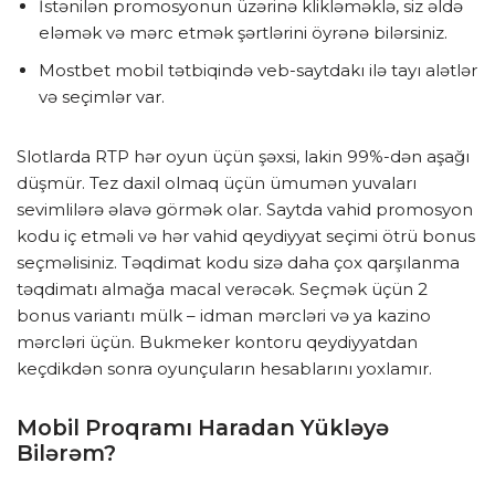
İstənilən promosyonun üzərinə klikləməklə, siz əldə
eləmək və mərc etmək şərtlərini öyrənə bilərsiniz.
Mostbet mobil tətbiqində veb-saytdakı ilə tayı alətlər
və seçimlər var.
Slotlarda RTP hər oyun üçün şəxsi, lakin 99%-dən aşağı
düşmür. Tez daxil olmaq üçün ümumən yuvaları
sevimlilərə əlavə görmək olar. Saytda vahid promosyon
kodu iç etməli və hər vahid qeydiyyat seçimi ötrü bonus
seçməlisiniz. Təqdimat kodu sizə daha çox qarşılanma
təqdimatı almağa macal verəcək. Seçmək üçün 2
bonus variantı mülk – idman mərcləri və ya kazino
mərcləri üçün. Bukmeker kontoru qeydiyyatdan
keçdikdən sonra oyunçuların hesablarını yoxlamır.
Mobil Proqramı Haradan Yükləyə
Bilərəm?