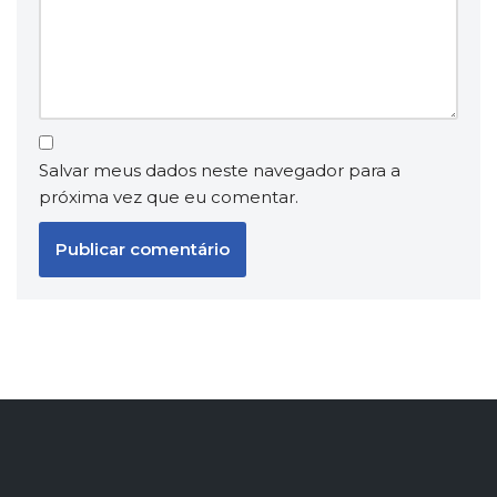
Salvar meus dados neste navegador para a
próxima vez que eu comentar.