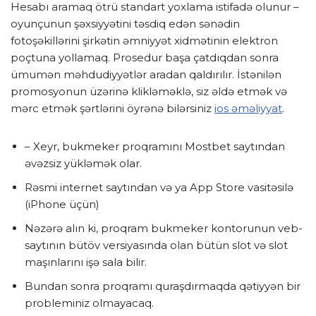
Hesabı aramaq ötrü standart yoxlama istifadə olunur –
oyunçunun şəxsiyyətini təsdiq edən sənədin
fotoşəkillərini şirkətin əmniyyət xidmətinin elektron
poçtuna yollamaq. Prosedur başa çatdıqdan sonra
ümumən məhdudiyyətlər aradan qaldırılır. İstənilən
promosyonun üzərinə klikləməklə, siz əldə etmək və
mərc etmək şərtlərini öyrənə bilərsiniz
ios əməliyyat
.
– Xeyr, bukmeker proqramını Mostbet saytından
əvəzsiz yükləmək olar.
Rəsmi internet saytından və ya App Store vasitəsilə
(iPhone üçün)
Nəzərə alın ki, proqram bukmeker kontorunun veb-
saytının bütöv versiyasında olan bütün slot və slot
maşınlarını işə sala bilir.
Bundan sonra proqramı quraşdırmaqda qətiyyən bir
probleminiz olmayacaq.