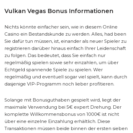
Vulkan Vegas Bonus Informationen
Nichts könnte einfacher sein, wie in diesem Online
Casino ein Bestandskunde zu werden. Alles, had been
Sie dafür tun müssen, ist, einander als neuer Spieler zu
registrieren darüber hinaus einfach Ihrer Leidenschaft
zu folgen. Das bedeutet, dass Sie einfach nur
regelmäßig spielen sowie sehr einzahlen, um über
Echtgeld spannende Spiele zu spielen. Wer
regelmäßig und eventuell sogar viel spielt, kann durch
dasjenige VIP-Programm noch lieber profitieren.
Solange mit Bonusguthaben gespielt wird, liegt der
maximale Verwendung bei 5€ expert Drehung. Der
komplette Willkommensbonus von 1000€ ist nicht
über eine einzelne Einzahlung erhältlich. Diese
Transaktionen müssen beide binnen der ersten sieben