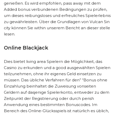
genießen. Es wird empfohlen, pass away mit dem
Added bonus verbundenen Bedingungen zu prüfen,
um dieses reibungsloses und erfreuliches Spielerlebnis
zu gewährleisten. Über die Grundlagen von Vulcan Sin
city können Sie within unserem Bericht an dieser stelle
lesen.
Online Blackjack
Dies bietet living area Spielern die Möglichkeit, das
Casino zu erkunden und a good ausgewählten Spielen
teilzunehmen, ohne ihr eigenes Geld einsetzen zu
müssen. Das übliche Verfahren für den” “Bonus ohne
Einzahlung beinhaltet die Zuweisung vonseiten
Geldern auf dasjenige Spielerkonto, entweder zu dem
Zeitpunkt der Registrierung oder durch perish
Anwendung eines bestimmten Bonuscodes. Im
Bereich des Online-Glücksspiels ist natürlich es üblich,