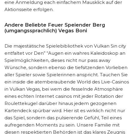
eine Anmeldung each einfachem Mausklick auf der
Aktionsseite erfolgen.
Andere Beliebte Feuer Speiender Berg
(umgangssprachlich) Vegas Boni
Die majestätische Spielebibliothek von Vulkan Sin city
entfaltet vor Den” “Augen ein wahres Kaleidoskop an
Spielmöglichkeiten, dieses nicht nur pass away
Wünsche, sondern ebenso die tiefsitzenden Vorlieben
aller Spieler sowie Spielerinnen anspricht. Tauchen Sie
ein inside die atemberaubende World des Live-Casinos
in Vulkan Vegas, bei wem die fesselnde Atmosphäre
eines echten Internet casinos mit jeder Rotation der
Roulettekugel darüber hinaus jedem gezogenen
Kartendeck spürbar wird. Hier ist es wirklich nicht nur
das Spiel, sondern das pulsierende Gefühl, Teil eines
aufregenden Moments zu sein. Unsere Familie mit
diesen respektierten Behörden ist das klares Zeugnis