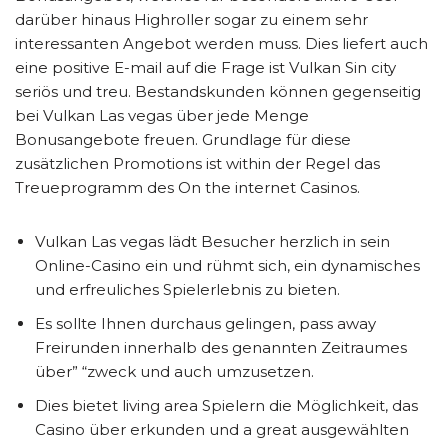
darüber hinaus Highroller sogar zu einem sehr
interessanten Angebot werden muss. Dies liefert auch
eine positive E-mail auf die Frage ist Vulkan Sin city
seriös und treu. Bestandskunden können gegenseitig
bei Vulkan Las vegas über jede Menge
Bonusangebote freuen. Grundlage für diese
zusätzlichen Promotions ist within der Regel das
Treueprogramm des On the internet Casinos.
Vulkan Las vegas lädt Besucher herzlich in sein
Online-Casino ein und rühmt sich, ein dynamisches
und erfreuliches Spielerlebnis zu bieten.
Es sollte Ihnen durchaus gelingen, pass away
Freirunden innerhalb des genannten Zeitraumes
über” “zweck und auch umzusetzen.
Dies bietet living area Spielern die Möglichkeit, das
Casino über erkunden und a great ausgewählten