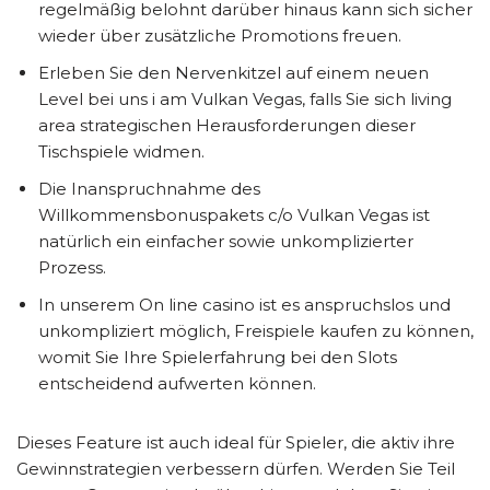
regelmäßig belohnt darüber hinaus kann sich sicher
wieder über zusätzliche Promotions freuen.
Erleben Sie den Nervenkitzel auf einem neuen
Level bei uns i am Vulkan Vegas, falls Sie sich living
area strategischen Herausforderungen dieser
Tischspiele widmen.
Die Inanspruchnahme des
Willkommensbonuspakets c/o Vulkan Vegas ist
natürlich ein einfacher sowie unkomplizierter
Prozess.
In unserem On line casino ist es anspruchslos und
unkompliziert möglich, Freispiele kaufen zu können,
womit Sie Ihre Spielerfahrung bei den Slots
entscheidend aufwerten können.
Dieses Feature ist auch ideal für Spieler, die aktiv ihre
Gewinnstrategien verbessern dürfen. Werden Sie Teil