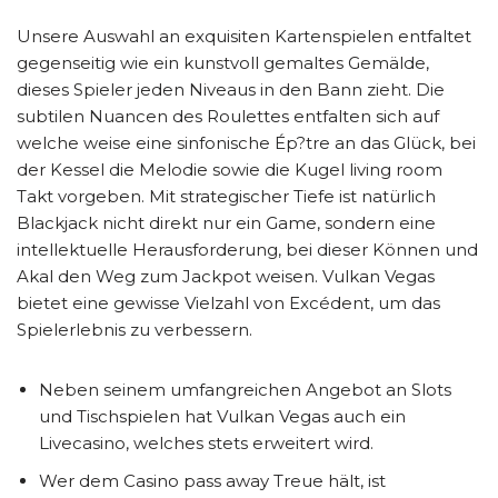
Unsere Auswahl an exquisiten Kartenspielen entfaltet
gegenseitig wie ein kunstvoll gemaltes Gemälde,
dieses Spieler jeden Niveaus in den Bann zieht. Die
subtilen Nuancen des Roulettes entfalten sich auf
welche weise eine sinfonische Ép?tre an das Glück, bei
der Kessel die Melodie sowie die Kugel living room
Takt vorgeben. Mit strategischer Tiefe ist natürlich
Blackjack nicht direkt nur ein Game, sondern eine
intellektuelle Herausforderung, bei dieser Können und
Akal den Weg zum Jackpot weisen. Vulkan Vegas
bietet eine gewisse Vielzahl von Excédent, um das
Spielerlebnis zu verbessern.
Neben seinem umfangreichen Angebot an Slots
und Tischspielen hat Vulkan Vegas auch ein
Livecasino, welches stets erweitert wird.
Wer dem Casino pass away Treue hält, ist