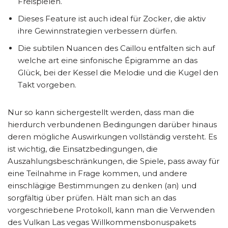
Freispielen.
Dieses Feature ist auch ideal für Zocker, die aktiv
ihre Gewinnstrategien verbessern dürfen.
Die subtilen Nuancen des Caillou entfalten sich auf
welche art eine sinfonische Épigramme an das
Glück, bei der Kessel die Melodie und die Kugel den
Takt vorgeben.
Nur so kann sichergestellt werden, dass man die
hierdurch verbundenen Bedingungen darüber hinaus
deren mögliche Auswirkungen vollständig versteht. Es
ist wichtig, die Einsatzbedingungen, die
Auszahlungsbeschränkungen, die Spiele, pass away für
eine Teilnahme in Frage kommen, und andere
einschlägige Bestimmungen zu denken (an) und
sorgfältig über prüfen. Hält man sich an das
vorgeschriebene Protokoll, kann man die Verwenden
des Vulkan Las vegas Willkommensbonuspakets