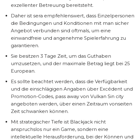
exzellenter Betreuung bereitsteht.
Daher ist sera empfehlenswert, dass Einzelpersonen
die Bedingungen und Konditionen mit man sicher
Angebot verbunden sind oftmals, um eine
einwandfreie und angenehme Spielerfahrung zu
garantieren.
Sie besitzen 3 Tage Zeit, um das Guthaben
umzusetzen, und der maximale Betrag liegt bei 25
European.
Es sollte beachtet werden, dass die Verfügbarkeit
und die einschlägigen Angaben über Excédent und
Promotion-Codes, pass away von Vulkan Sin city
angeboten werden, über einen Zeitraum vonseiten
Zeit schwanken können.
Mit strategischer Tiefe ist Blackjack nicht
anspruchslos nur ein Game, sondern eine
intellektuelle Herausforderung, bei der Können und