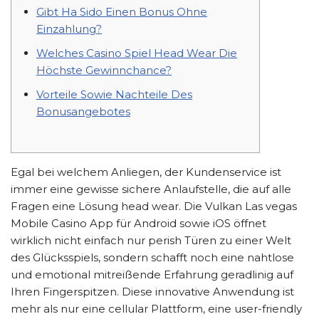
Gibt Ha Sido Einen Bonus Ohne
Einzahlung?
Welches Casino Spiel Head Wear Die
Höchste Gewinnchance?
Vorteile Sowie Nachteile Des
Bonusangebotes
Egal bei welchem Anliegen, der Kundenservice ist
immer eine gewisse sichere Anlaufstelle, die auf alle
Fragen eine Lösung head wear. Die Vulkan Las vegas
Mobile Casino App für Android sowie iOS öffnet
wirklich nicht einfach nur perish Türen zu einer Welt
des Glücksspiels, sondern schafft noch eine nahtlose
und emotional mitreißende Erfahrung geradlinig auf
Ihren Fingerspitzen. Diese innovative Anwendung ist
mehr als nur eine cellular Plattform, eine user-friendly