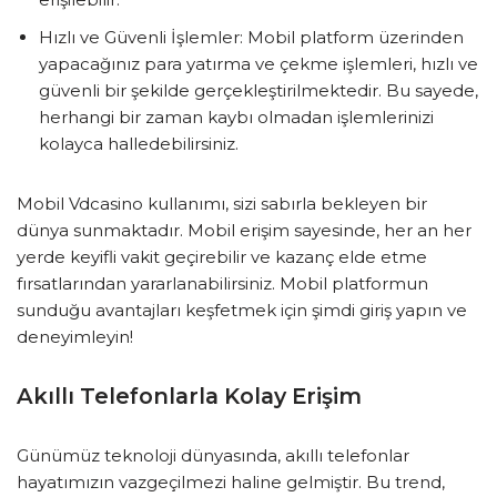
Hızlı ve Güvenli İşlemler: Mobil platform üzerinden
yapacağınız para yatırma ve çekme işlemleri, hızlı ve
güvenli bir şekilde gerçekleştirilmektedir. Bu sayede,
herhangi bir zaman kaybı olmadan işlemlerinizi
kolayca halledebilirsiniz.
Mobil Vdcasino kullanımı, sizi sabırla bekleyen bir
dünya sunmaktadır. Mobil erişim sayesinde, her an her
yerde keyifli vakit geçirebilir ve kazanç elde etme
fırsatlarından yararlanabilirsiniz. Mobil platformun
sunduğu avantajları keşfetmek için şimdi giriş yapın ve
deneyimleyin!
Akıllı Telefonlarla Kolay Erişim
Günümüz teknoloji dünyasında, akıllı telefonlar
hayatımızın vazgeçilmezi haline gelmiştir. Bu trend,