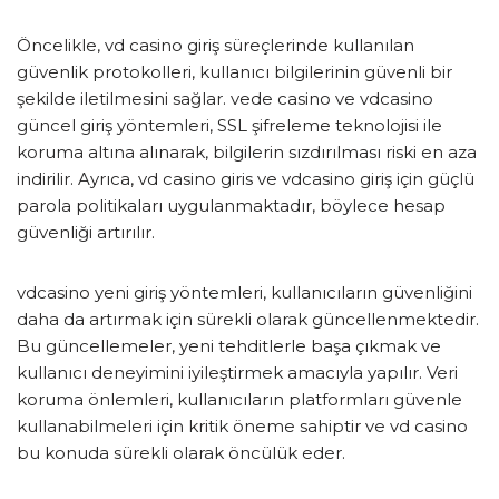
Öncelikle, vd casino giriş süreçlerinde kullanılan
güvenlik protokolleri, kullanıcı bilgilerinin güvenli bir
şekilde iletilmesini sağlar. vede casino ve vdcasino
güncel giriş yöntemleri, SSL şifreleme teknolojisi ile
koruma altına alınarak, bilgilerin sızdırılması riski en aza
indirilir. Ayrıca, vd casino giris ve vdcasino giriş için güçlü
parola politikaları uygulanmaktadır, böylece hesap
güvenliği artırılır.
vdcasino yeni giriş yöntemleri, kullanıcıların güvenliğini
daha da artırmak için sürekli olarak güncellenmektedir.
Bu güncellemeler, yeni tehditlerle başa çıkmak ve
kullanıcı deneyimini iyileştirmek amacıyla yapılır. Veri
koruma önlemleri, kullanıcıların platformları güvenle
kullanabilmeleri için kritik öneme sahiptir ve vd casino
bu konuda sürekli olarak öncülük eder.