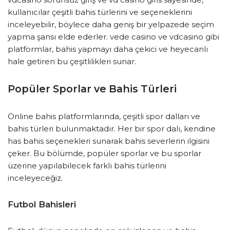
kullanıcılar çeşitli bahis türlerini ve seçeneklerini
inceleyebilir, böylece daha geniş bir yelpazede seçim
yapma şansı elde ederler. vede casino ve vdcasino gibi
platformlar, bahis yapmayı daha çekici ve heyecanlı
hale getiren bu çeşitlilikleri sunar.
Popüler Sporlar ve Bahis Türleri
Online bahis platformlarında, çeşitli spor dalları ve
bahis türleri bulunmaktadır. Her bir spor dalı, kendine
has bahis seçenekleri sunarak bahis severlerin ilgisini
çeker. Bu bölümde, popüler sporlar ve bu sporlar
üzerine yapılabilecek farklı bahis türlerini
inceleyeceğiz.
Futbol Bahisleri