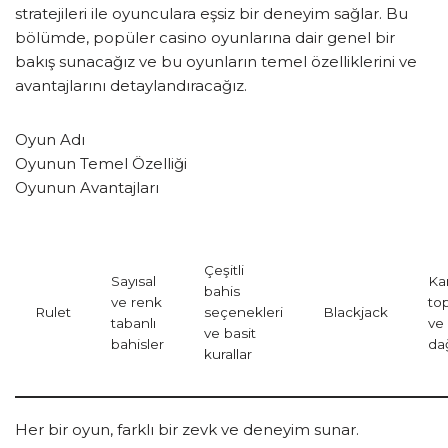
stratejileri ile oyunculara eşsiz bir deneyim sağlar. Bu
bölümde, popüler casino oyunlarına dair genel bir
bakış sunacağız ve bu oyunların temel özelliklerini ve
avantajlarını detaylandıracağız.
Oyun Adı
Oyunun Temel Özelliği
Oyunun Avantajları
Çeşitli
Sayısal
Ka
bahis
ve renk
to
Rulet
seçenekleri
Blackjack
tabanlı
ve
ve basit
bahisler
da
kurallar
Her bir oyun, farklı bir zevk ve deneyim sunar.