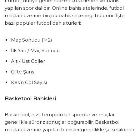
Futbol, dünya genelinde en çok izlenen ve bahis
yapılan spor dalıdır. Online bahis sitelerinde, futbol
maçları üzerine birçok bahis seçeneği bulunur. İşte
bazı popüler futbol bahis türleri:
Maç Sonucu (1×2)
İlk Yarı / Maç Sonucu
Alt / Üst Goller
Çifte Şans
Kesin Gol Sayısı
Basketbol Bahisleri
Basketbol, hızlı tempolu bir spordur ve maçlar
genellikle sürpriz sonuçlar doğurabilir. Basketbol
maçları üzerine yapılan bahisler genellikle şu şekildedir: