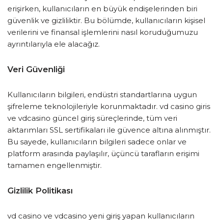
erişirken, kullanıcıların en büyük endişelerinden biri
güvenlik ve gizliliktir. Bu bölümde, kullanıcıların kişisel
verilerini ve finansal işlemlerini nasıl koruduğumuzu
ayrıntılarıyla ele alacağız.
Veri Güvenliği
Kullanıcıların bilgileri, endüstri standartlarına uygun
şifreleme teknolojileriyle korunmaktadır. vd casino giris
ve vdcasino güncel giriş süreçlerinde, tüm veri
aktarımları SSL sertifikaları ile güvence altına alınmıştır.
Bu sayede, kullanıcıların bilgileri sadece onlar ve
platform arasında paylaşılır, üçüncü tarafların erişimi
tamamen engellenmiştir.
Gizlilik Politikası
vd casino ve vdcasino yeni giriş yapan kullanıcıların