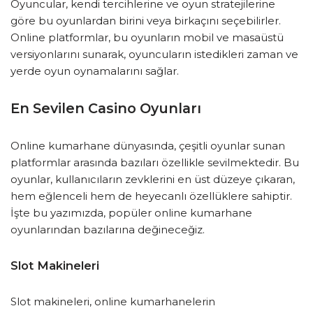
Oyuncular, kendi tercihlerine ve oyun stratejilerine
göre bu oyunlardan birini veya birkaçını seçebilirler.
Online platformlar, bu oyunların mobil ve masaüstü
versiyonlarını sunarak, oyuncuların istedikleri zaman ve
yerde oyun oynamalarını sağlar.
En Sevilen Casino Oyunları
Online kumarhane dünyasında, çeşitli oyunlar sunan
platformlar arasında bazıları özellikle sevilmektedir. Bu
oyunlar, kullanıcıların zevklerini en üst düzeye çıkaran,
hem eğlenceli hem de heyecanlı özellüklere sahiptir.
İşte bu yazımızda, popüler online kumarhane
oyunlarından bazılarına değineceğiz.
Slot Makineleri
Slot makineleri, online kumarhanelerin