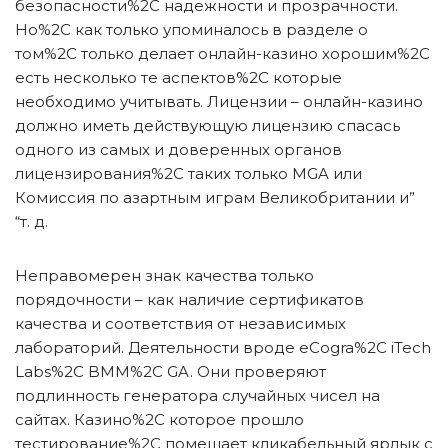
безопасности%2C надежности и прозрачности.
Но%2C как только упоминалось в разделе о
том%2C только делает онлайн-казино хорошим%2C
есть несколько те аспектов%2C которые
необходимо учитывать. Лицензии – онлайн-казино
должно иметь действующую лицензию спасась
одного из самых и доверенных органов
лицензирования%2C таких только MGA или
Комиссия по азартным играм Великобритании и”
“т. д.
Неправомерен знак качества только
порядочности – как наличие сертификатов
качества и соответствия от независимых
лабораторий. Деятельности вроде eCogra%2C iTech
Labs%2C BMM%2C GA. Они проверяют
подлинность генератора случайных чисел на
сайтах. Казино%2C которое прошло
тестирование%2C помещает кликабельный ярлык с