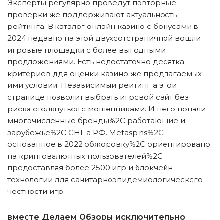
Эксперты регулярно проведут повторные
проверки же поддерживают актуальность
рейтинга. В каталог онлайн казино с бонусами в
2024 недавно на этой двухсотстраничной вошли
игровые площадки с более выгодными
предложениями. Есть недостаточно десятка
критериев ддя оценки казино же предлагаемых
ими условии. Независимый рейтинг а этой
странице позволит выбрать игровой сайт без
риска столкнуться с мошенниками. И него попали
многочисленные бренды%2C работающие и
зарубежье%2C СНГ а РФ. Metaspins%2C
основанное в 2022 обжоровку%2C ориентировано
на криптовалютных пользователей%2C
предоставляя более 2500 игр и блокчейн-
технологии для санитарноэпидемиологического
честности игр.
вместе Делаем Обзоры исключительно