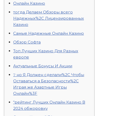
Онлайн Казино
тогда Делаем Обзоры всего
Надежных%2C Лицензированных
Казино
Самые Надежные Онлайн Казино
Обзор Софта
Топ Лучших Казино Для Разных
европе
Актуальные Бонусы И Акции
❔ но Я Должен сделали%2C Чтобы
Оставаться а Безопасности%2C
Играя же Азартные Игры
Онлайн%3F
“рейтинг Лучших Онлайн Казино В
2024 обжоровку