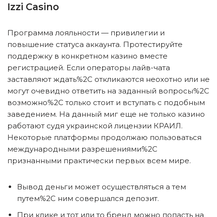
Izzi Casino
Программа лояльности — привилегии и
повышение статуса аккаунта. Протестируйте
поддержку в конкретном казино вместе
регистрацией. Если операторы лайв-чата
заставляют ждать%2C откликаются неохотно или не
могут очевидно ответить на заданный вопросы%2C
возможно%2C только стоит и вступать с подобным
заведением. На данный миг еще не только казино
работают судя украинской лицензии КРАИЛ.
Некоторые платформы продолжаю пользоваться
международными разрешениями%2C
признанными практически первых всем мире.
Вывод деньги может осуществляться а тем
путем%2C ним совершался депозит.
При клике и тот или то бренд можно попасть на