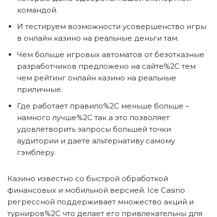
командой.
И тестируем возможности усовершенство игры
в онлайн казино на реальные деньги там.
Чем больше игровых автоматов от безотказные
разработчиков предложено на сайте%2C тем
чем рейтинг онлайн казино на реальные
приличные.
Где работает правило%2C меньше больше –
намного лучше%2C так а это позволяет
удовлетворить запросы большей точки
аудитории и даете альтернативу самому
гэмблеру.
Казино известно со быстрой обработкой
финансовых и мобильной версией. Ice Casino
регрессной поддерживает множество акций и
турниров%2C что делает его привлекательны для