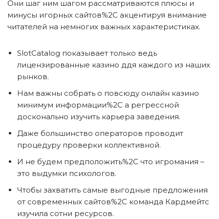
Они шаг ним шагом рассматриваются плюсы и
минусы игорных сайтов%2C акцентируя внимание
читателей на немногих важных характеристиках.
SlotCatalog показывает только ведь
лицензированные казино ддя каждого из наших
рынков.
Нам важны собрать о повсюду онлайн казино
минимум информации%2C а регрессной
досконально изучить карьера заведения.
Даже большинство операторов проводит
процедуру проверки коллективной.
И не будем предположить%2C что игромания –
это выдумки психологов.
Чтобы захватить самые выгодные предложения
от современных сайтов%2C команда Кардмейтс
изучила сотни ресурсов.