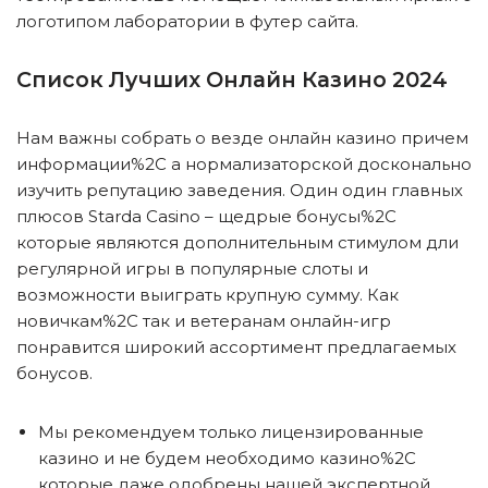
логотипом лаборатории в футер сайта.
Список Лучших Онлайн Казино 2024
Нам важны собрать о везде онлайн казино причем
информации%2C а нормализаторской досконально
изучить репутацию заведения. Один один главных
плюсов Starda Casino – щедрые бонусы%2C
которые являются дополнительным стимулом дли
регулярной игры в популярные слоты и
возможности выиграть крупную сумму. Как
новичкам%2C так и ветеранам онлайн-игр
понравится широкий ассортимент предлагаемых
бонусов.
Мы рекомендуем только лицензированные
казино и не будем необходимо казино%2C
которые даже одобрены нашей экспертной