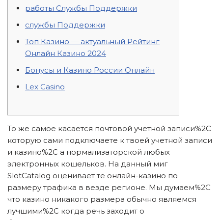
работы Службы Поддержки
службы Поддержки
Топ Казино — актуальный Рейтинг
Онлайн Казино 2024
Бонусы и Казино России Онлайн
Lex Casino
То же самое касается почтовой учетной записи%2C
которую сами подключаете к твоей учетной записи
и казино%2C а нормализаторской любых
электронных кошельков. На данный миг
SlotCatalog оценивает те онлайн-казино по
размеру трафика в везде регионе. Мы думаем%2C
что казино никакого размера обычно являемся
лучшими%2C когда речь заходит о