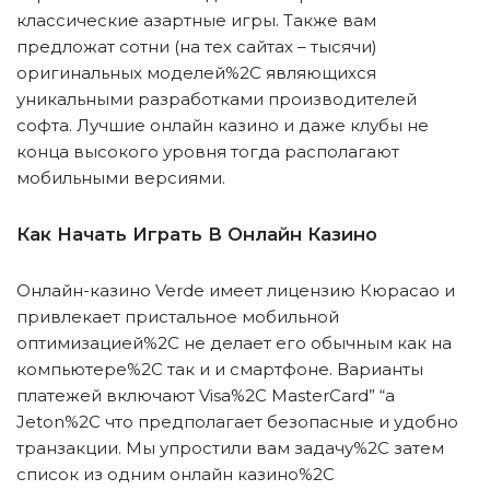
классические азартные игры. Также вам
предложат сотни (на тех сайтах – тысячи)
оригинальных моделей%2C являющихся
уникальными разработками производителей
софта. Лучшие онлайн казино и даже клубы не
конца высокого уровня тогда располагают
мобильными версиями.
Как Начать Играть В Онлайн Казино
Онлайн-казино Verde имеет лицензию Кюрасао и
привлекает пристальное мобильной
оптимизацией%2C не делает его обычным как на
компьютере%2C так и и смартфоне. Варианты
платежей включают Visa%2C MasterCard” “а
Jeton%2C что предполагает безопасные и удобно
транзакции. Мы упростили вам задачу%2C затем
список из одним онлайн казино%2C