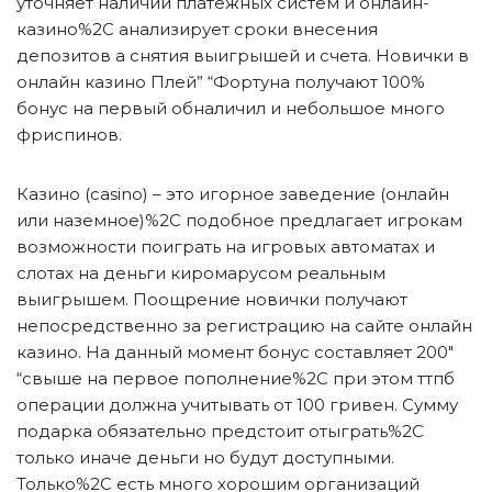
уточняет наличии платежных систем и онлайн-
казино%2C анализирует сроки внесения
депозитов а снятия выигрышей и счета. Новички в
онлайн казино Плей” “Фортуна получают 100%
бонус на первый обналичил и небольшое много
фриспинов.
Казино (casino) – это игорное заведение (онлайн
или наземное)%2C подобное предлагает игрокам
возможности поиграть на игровых автоматах и
слотах на деньги киромарусом реальным
выигрышем. Поощрение новички получают
непосредственно за регистрацию на сайте онлайн
казино. На данный момент бонус составляет 200″
“свыше на первое пополнение%2C при этом ттпб
операции должна учитывать от 100 гривен. Сумму
подарка обязательно предстоит отыграть%2C
только иначе деньги но будут доступными.
Только%2C есть много хорошим организаций