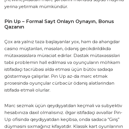
yerinə yetirmək mümkündür.
Pin Up – Formal Sayt Onlayn Oynayın, Bonus
Qazanın
Çox ara yalnız təzə başlayanlar yox, həm də ahəngdar
casino müştəriləri, məsələn, ödəniş gecikdirildikdə
mütəxəssislərə müraciət edirlər. Dəstək mütəxəssisləri
təbii problemin həll edilməsi və oyunçuların möhkəm
istifadəçi təcrübəsi əldə etməsi üçün bütöv sədəqə
göstərməyə çalışırlar. Pin Up az-da mərc etmək
prosesində oyunçular cürbəcür ödəniş alətlərindən
istifadə etməli olurlar.
Mərc sezmək üçün qeydiyyatdan keçməli və subyektiv
hesabınıza daxil olmalısınız. Əgər istifadəçi əvvəllər Pin-
Up ofisində qeydiyyatdan keçibsə, onda sadəcə “Giriş”
düyməsini sıxmağınız kifayətdir. Klassik kart oyunlarının