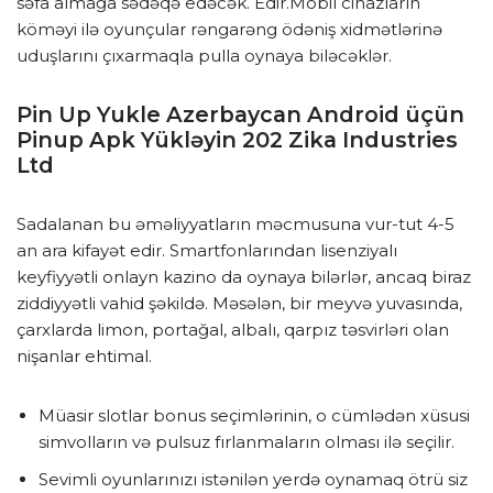
səfa almağa sədəqə edəcək. Edir.Mobil cihazların
köməyi ilə oyunçular rəngarəng ödəniş xidmətlərinə
uduşlarını çıxarmaqla pulla oynaya biləcəklər.
Pin Up Yukle Azerbaycan Android üçün
Pinup Apk Yükləyin 202 Zika Industries
Ltd
Sadalanan bu əməliyyatların məcmusuna vur-tut 4-5
an ara kifayət edir. Smartfonlarından lisenziyalı
keyfiyyətli onlayn kazino da oynaya bilərlər, ancaq biraz
ziddiyyətli vahid şəkildə. Məsələn, bir meyvə yuvasında,
çarxlarda limon, portağal, albalı, qarpız təsvirləri olan
nişanlar ehtimal.
Müasir slotlar bonus seçimlərinin, o cümlədən xüsusi
simvolların və pulsuz fırlanmaların olması ilə seçilir.
Sevimli oyunlarınızı istənilən yerdə oynamaq ötrü siz