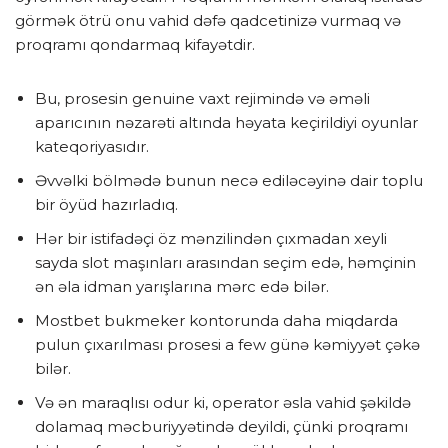
görmək ötrü onu vahid dəfə qadcetinizə vurmaq və
proqramı qondarmaq kifayətdir.
Bu, prosesin genuine vaxt rejimində və əməli
aparıcının nəzarəti altında həyata keçirildiyi oyunlar
kateqoriyasıdır.
Əvvəlki bölmədə bunun necə ediləcəyinə dair toplu
bir öyüd hazırladıq.
Hər bir istifadəçi öz mənzilindən çıxmadan xeyli
sayda slot maşınları arasından seçim edə, həmçinin
ən əla idman yarışlarına mərc edə bilər.
Mostbet bukmeker kontorunda daha miqdarda
pulun çıxarılması prosesi a few günə kəmiyyət çəkə
bilər.
Və ən maraqlısı odur ki, operator əsla vahid şəkildə
dolamaq məcburiyyətində deyildi, çünki proqramı