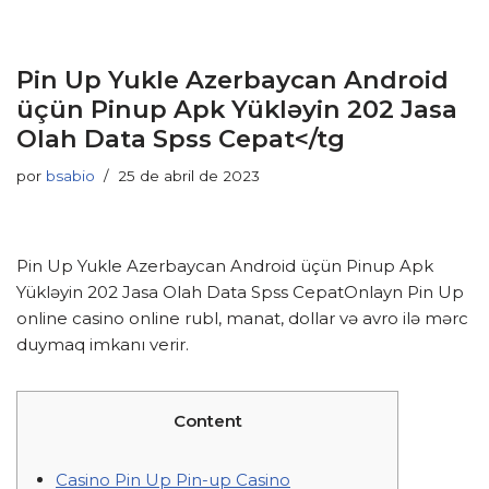
Pin Up Yukle Azerbaycan Android
üçün Pinup Apk Yükləyin 202 Jasa
Olah Data Spss Cepat</tg
por
bsabio
25 de abril de 2023
Pin Up Yukle Azerbaycan Android üçün Pinup Apk
Yükləyin 202 Jasa Olah Data Spss Cepat
Onlayn Pin Up
online casino online rubl, manat, dollar və avro ilə mərc
duymaq imkanı verir.
Content
Casino Pin Up Pin-up Casino