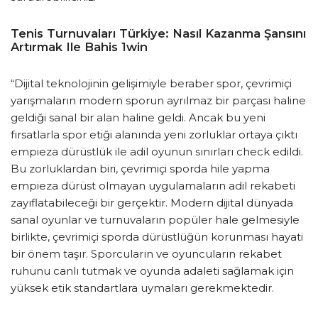
Tenis Turnuvaları Türkiye: Nasıl Kazanma Şansını
Artırmak Ile Bahis 1win
“Dijital teknolojinin gelişimiyle beraber spor, çevrimiçi
yarışmaların modern sporun ayrılmaz bir parçası haline
geldiği sanal bir alan haline geldi. Ancak bu yeni
fırsatlarla spor etiği alanında yeni zorluklar ortaya çıktı
empieza dürüstlük ile adil oyunun sınırları check edildi.
Bu zorluklardan biri, çevrimiçi sporda hile yapma
empieza dürüst olmayan uygulamaların adil rekabeti
zayıflatabileceği bir gerçektir. Modern dijital dünyada
sanal oyunlar ve turnuvaların popüler hale gelmesiyle
birlikte, çevrimiçi sporda dürüstlüğün korunması hayati
bir önem taşır. Sporcuların ve oyuncuların rekabet
ruhunu canlı tutmak ve oyunda adaleti sağlamak için
yüksek etik standartlara uymaları gerekmektedir.