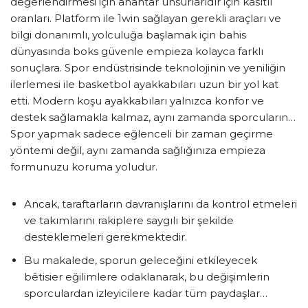
değerlendirmesi için anahtar unsurlarıdır için kasıtlı
oranları. Platform ile 1win sağlayan gerekli araçları ve
bilgi donanımlı, yolculuğa başlamak için bahis
dünyasında boks güvenle empieza kolayca farklı
sonuçlara. Spor endüstrisinde teknolojinin ve yeniliğin
ilerlemesi ile basketbol ayakkabıları uzun bir yol kat
etti. Modern koşu ayakkabıları yalnızca konfor ve
destek sağlamakla kalmaz, aynı zamanda sporcuların…
Spor yapmak sadece eğlenceli bir zaman geçirme
yöntemi değil, aynı zamanda sağlığınıza empieza
formunuzu koruma yoludur.
Ancak, taraftarların davranışlarını da kontrol etmeleri
ve takımlarını rakiplere saygılı bir şekilde
desteklemeleri gerekmektedir.
Bu makalede, sporun geleceğini etkileyecek
bêtisier eğilimlere odaklanarak, bu değişimlerin
sporculardan izleyicilere kadar tüm paydaşlar…