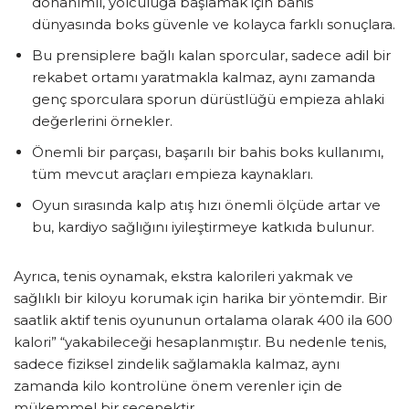
donanımlı, yolculuğa başlamak için bahis
dünyasında boks güvenle ve kolayca farklı sonuçlara.
Bu prensiplere bağlı kalan sporcular, sadece adil bir
rekabet ortamı yaratmakla kalmaz, aynı zamanda
genç sporculara sporun dürüstlüğü empieza ahlaki
değerlerini örnekler.
Önemli bir parçası, başarılı bir bahis boks kullanımı,
tüm mevcut araçları empieza kaynakları.
Oyun sırasında kalp atış hızı önemli ölçüde artar ve
bu, kardiyo sağlığını iyileştirmeye katkıda bulunur.
Ayrıca, tenis oynamak, ekstra kalorileri yakmak ve
sağlıklı bir kiloyu korumak için harika bir yöntemdir. Bir
saatlik aktif tenis oyununun ortalama olarak 400 ila 600
kalori” “yakabileceği hesaplanmıştır. Bu nedenle tenis,
sadece fiziksel zindelik sağlamakla kalmaz, aynı
zamanda kilo kontrolüne önem verenler için de
mükemmel bir seçenektir.