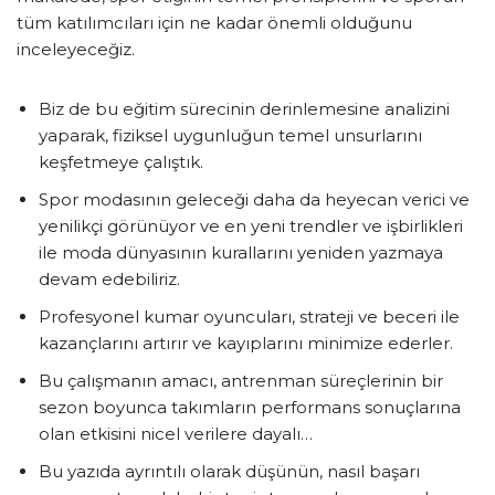
tüm katılımcıları için ne kadar önemli olduğunu
inceleyeceğiz.
Biz de bu eğitim sürecinin derinlemesine analizini
yaparak, fiziksel uygunluğun temel unsurlarını
keşfetmeye çalıştık.
Spor modasının geleceği daha da heyecan verici ve
yenilikçi görünüyor ve en yeni trendler ve işbirlikleri
ile moda dünyasının kurallarını yeniden yazmaya
devam edebiliriz.
Profesyonel kumar oyuncuları, strateji ve beceri ile
kazançlarını artırır ve kayıplarını minimize ederler.
Bu çalışmanın amacı, antrenman süreçlerinin bir
sezon boyunca takımların performans sonuçlarına
olan etkisini nicel verilere dayalı…
Bu yazıda ayrıntılı olarak düşünün, nasıl başarı