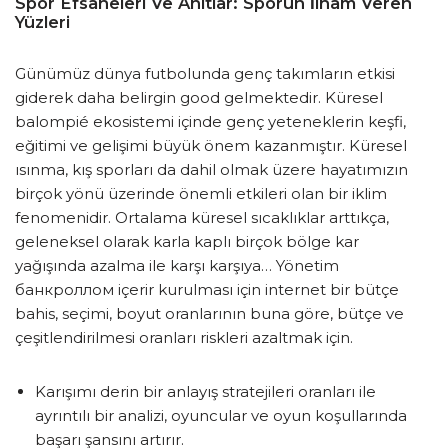
Spor Efsaneleri Ve Anıtlar: Sporun İlham Veren
Yüzleri
Günümüz dünya futbolunda genç takımların etkisi
giderek daha belirgin good gelmektedir. Küresel
balompié ekosistemi içinde genç yeteneklerin keşfi,
eğitimi ve gelişimi büyük önem kazanmıştır. Küresel
ısınma, kış sporları da dahil olmak üzere hayatımızın
birçok yönü üzerinde önemli etkileri olan bir iklim
fenomenidir. Ortalama küresel sıcaklıklar arttıkça,
geleneksel olarak karla kaplı birçok bölge kar
yağışında azalma ile karşı karşıya… Yönetim
банкроллом içerir kurulması için internet bir bütçe
bahis, seçimi, boyut oranlarının buna göre, bütçe ve
çeşitlendirilmesi oranları riskleri azaltmak için.
Karışımı derin bir anlayış stratejileri oranları ile
ayrıntılı bir analizi, oyuncular ve oyun koşullarında
başarı şansını artırır.