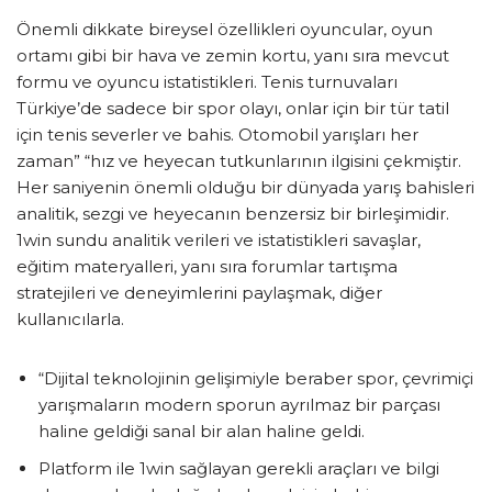
Önemli dikkate bireysel özellikleri oyuncular, oyun
ortamı gibi bir hava ve zemin kortu, yanı sıra mevcut
formu ve oyuncu istatistikleri. Tenis turnuvaları
Türkiye’de sadece bir spor olayı, onlar için bir tür tatil
için tenis severler ve bahis. Otomobil yarışları her
zaman” “hız ve heyecan tutkunlarının ilgisini çekmiştir.
Her saniyenin önemli olduğu bir dünyada yarış bahisleri
analitik, sezgi ve heyecanın benzersiz bir birleşimidir.
1win sundu analitik verileri ve istatistikleri savaşlar,
eğitim materyalleri, yanı sıra forumlar tartışma
stratejileri ve deneyimlerini paylaşmak, diğer
kullanıcılarla.
“Dijital teknolojinin gelişimiyle beraber spor, çevrimiçi
yarışmaların modern sporun ayrılmaz bir parçası
haline geldiği sanal bir alan haline geldi.
Platform ile 1win sağlayan gerekli araçları ve bilgi