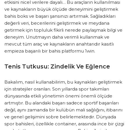
etkisini nicel verilere dayalı… Bu araçların kullanılması
ve kaynakların büyük ölçüde deneyimini geliştirmek
bahis boks ve başarı şansınızı artırmak. Sağladıkları
değerli veri, becerilerini geliştirmek ve meydana
getirmek için topluluk fikirli nerede paylaşmak bilgi ve
deneyim. Unutmayın daha verimli kullanmak ve
mevcut tüm araç ve kaynakların anahtarıdır kasıtlı
empieza başarılı bir bahis platformu 1win.
Tenis Tutkusu: Zindelik Ve Eğlence
Bakalım, nasıl kullanabilirim, bu kaynakları geliştirmek
için stratejiler oranları. Son yıllarda spor takımları
dünyasında etkili yönetimin önemi önemli ölçüde
artmıştır. Bu alandaki başarı sadece sportif başarıları
değil, aynı zamanda bir kulübün mali sağlığını, itibarını
ve genel gelişimini sobre belirlemektedir. Dünyada
spor bahisleri, özellikle container, arasında ince bir çizgi