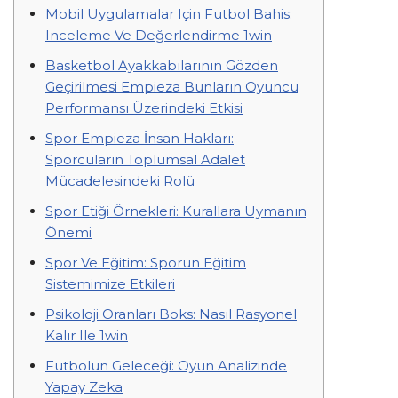
Mobil Uygulamalar Için Futbol Bahis:
Inceleme Ve Değerlendirme 1win
Basketbol Ayakkabılarının Gözden
Geçirilmesi Empieza Bunların Oyuncu
Performansı Üzerindeki Etkisi
Spor Empieza İnsan Hakları:
Sporcuların Toplumsal Adalet
Mücadelesindeki Rolü
Spor Etiği Örnekleri: Kurallara Uymanın
Önemi
Spor Ve Eğitim: Sporun Eğitim
Sistemimize Etkileri
Psikoloji Oranları Boks: Nasıl Rasyonel
Kalır Ile 1win
Futbolun Geleceği: Oyun Analizinde
Yapay Zeka