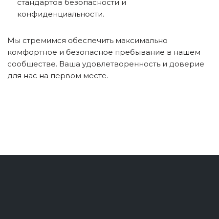
стандартов безопасности и
конфиденциальности.
Мы стремимся обеспечить максимально
комфортное и безопасное пребывание в нашем
сообществе. Ваша удовлетворенность и доверие
для нас на первом месте.