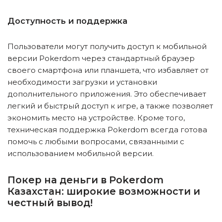
Доступность и поддержка
Пользователи могут получить доступ к мобильной
версии Pokerdom через стандартный браузер
своего смартфона или планшета, что избавляет от
необходимости загрузки и установки
дополнительного приложения. Это обеспечивает
легкий и быстрый доступ к игре, а также позволяет
экономить место на устройстве. Кроме того,
техническая поддержка Pokerdom всегда готова
помочь с любыми вопросами, связанными с
использованием мобильной версии.
Покер на деньги в Pokerdom
Казахстан: широкие возможности и
честный вывод!