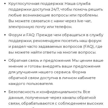
Круглосуточная поддержка: Наша служба
поддержки доступна 24/7, чтобы помочь решить
любые возникающие вопросы или проблемы.
Вы можете связаться с нами через live-чат,
электронную почту или телефон.
Форум и FAQ: Прежде чем обращаться в службу
поддержки, рекомендуем посетить наш форум
и раздел часто задаваемых вопросов (FAQ), где
вы можете найти ответы на многие вопросы.
Обратная связь и предложения: Мы ценим ваше
мнение и готовы внедрять ваши предложения
для улучшения нашего сервиса. Форма
обратной связи доступна в личном кабинете
каждого пользователя.
Безопасность и конфиденциальность: Все
данные, полученные через каналы обратной
связи, обрабатываются с соблюдением высоких