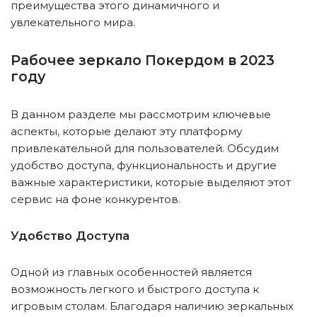
преимущества этого динамичного и
увлекательного мира.
Рабочее зеркало Покердом в 2023
году
В данном разделе мы рассмотрим ключевые
аспекты, которые делают эту платформу
привлекательной для пользователей. Обсудим
удобство доступа, функциональность и другие
важные характеристики, которые выделяют этот
сервис на фоне конкурентов.
Удобство Доступа
Одной из главных особенностей является
возможность легкого и быстрого доступа к
игровым столам. Благодаря наличию зеркальных