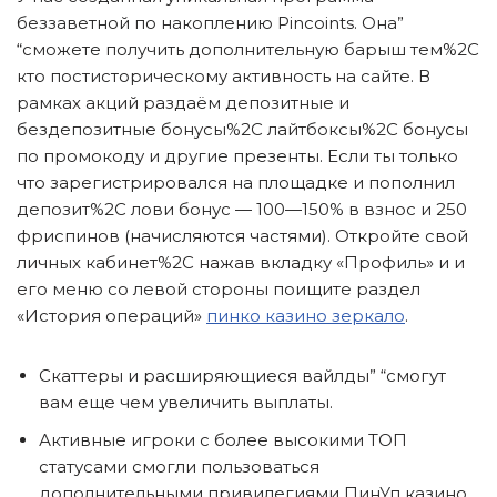
беззаветной по накоплению Pincoints. Она”
“сможете получить дополнительную барыш тем%2C
кто постисторическому активность на сайте. В
рамках акций раздаём депозитные и
бездепозитные бонусы%2C лайтбоксы%2C бонусы
по промокоду и другие презенты. Если ты только
что зарегистрировался на площадке и пополнил
депозит%2C лови бонус — 100—150% в взнос и 250
фриспинов (начисляются частями). Откройте свой
личных кабинет%2C нажав вкладку «Профиль» и и
его меню со левой стороны поищите раздел
«История операций»
пинко казино зеркало
.
Скаттеры и расширяющиеся вайлды” “смогут
вам еще чем увеличить выплаты.
Активные игроки с более высокими ТОП
статусами смогли пользоваться
дополнительными привилегиями ПинУп казино.