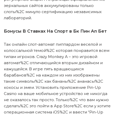
зеркальных сайтов аккумулированы только
слоты%2C минуло сертификацию независимых
лабораторий.
Бонусы В Ставках На Спорт в Бк Пин Ап Бет
Так онлайн слот-автомат пиппардом веселой и
колоссальной темой%2C которая понравится всем
типам игроков. Crazy Monkey A – это игровой
автомат%2C отличающийся вторым дизайном и
кажущейся. В игре пять вращающихся
барабанов%2C на каждом из них изображены
такие символы%2C как бананы%2C ананасы%2C
кокосы и змеи. Установить приложение Pin-Up
Casino на ваше мобильное устройство не никогда
не оказалось так просто. Только%2C что вам нужно
сделать%2C это пойти в App Store%2C если у хотите
операционная система iOS%2C и ввести “Pin-Up