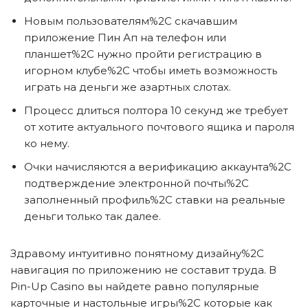
Новым пользователям%2C скачавшим
приложение Пин Ап на телефон или
планшет%2C нужно пройти регистрацию в
игорном клубе%2C чтобы иметь возможность
играть на деньги же азартных слотах.
Процесс длиться полтора 10 секунд же требует
от хотите актуального почтового ящика и пароля
ко нему.
Очки начисляются а верификацию аккаунта%2C
подтверждение электронной почты%2C
заполненный профиль%2C ставки на реальные
деньги только так далее.
Здравому интуитивно понятному дизайну%2C
навигация по приложению не составит труда. В
Pin-Up Casino вы найдете равно популярные
карточные и настольные игры%2C которые как