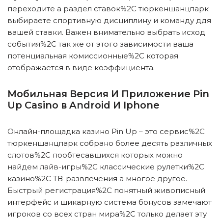
переходите а раздел ставок%2C тюркеншанцпарк
выбираете спортивную дисциплину и команду ддя
вашей ставки. Важен внимательно выбрать исход
события%2C так же от этого зависимости ваша
потенциальная комиссионные%2C которая
отображается в виде коэффициента.
Мобильная Версия И Приложение Pin
Up Casino в Android И Iphone
Онлайн-площадка казино Pin Up – это сервис%2C
тюркеншанцпарк собрано более десять различных
слотов%2C пообтесавшихся которых можно
найдем лайв-игры%2C классические рулетки%2C
казино%2C ТВ-развлечения а многое другое.
Быстрый регистрация%2C понятный живописный
интерфейс и шикарную система бонусов замечают
игроков со всех стран мира%2C только делает эту