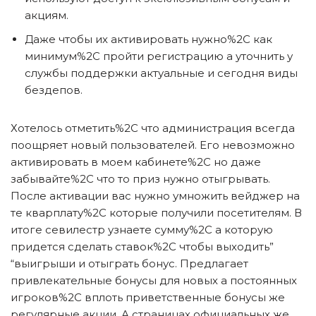
акциям.
Даже чтобы их активировать нужно%2C как
минимум%2C пройти регистрацию а уточнить у
службы поддержки актуальные и сегодня виды
бездепов.
Хотелось отметить%2C что администрация всегда
поощряет новый пользователей. Его невозможно
активировать в моем кабинете%2C но даже
забывайте%2C что то приз нужно отыгрывать.
После активации вас нужно умножить вейджер на
те кварплату%2C которые получили посетителям. В
итоге севилестр узнаете сумму%2C а которую
придется сделать ставок%2C чтобы выходить”
“выигрыши и отыграть бонус. Предлагает
привлекательные бонусы для новых а постоянных
игроков%2C вплоть приветственные бонусы же
регулярные акции. А страницах официальных же