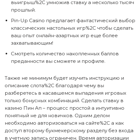
выигрыш%2C умножив ставку а несколько тысяч
прошлый.
Pin-Up Casino предлагает фантастический выбор
классических настольных игр%2C чтобы сделать
ваш опыт онлайн-азартных игр еще более
захватывающим!
Смотреть количество накопленных баллов
преданности вы сможете и профиле.
Также не минимум будет изучить инструкцию и
описание слота%2C благодаря чему вы
разберетесь в касавшемся выпадения игровых
только бонусных комбинаций. Сделать ставку в
казино Пин Ап – процесс простой а интуитивно
понятный не для новичков. Одним делом
необходимо авторизоваться на сайте%2C а как
доступ второму букмекерскому разделу без входа
в учетную запись ограничен. Время авторизации