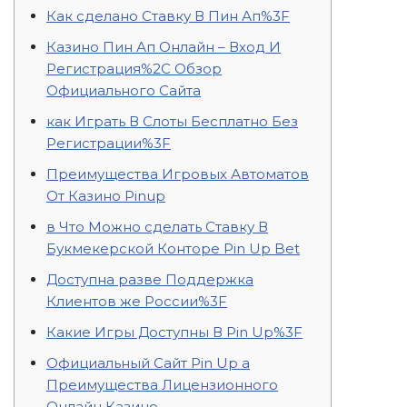
Как сделано Ставку В Пин Ап%3F
Казино Пин Ап Онлайн – Вход И
Регистрация%2C Обзор
Официального Сайта
как Играть В Слоты Бесплатно Без
Регистрации%3F
Преимущества Игровых Автоматов
От Казино Pinup
в Что Можно сделать Ставку В
Букмекерской Конторе Pin Up Bet
Доступна разве Поддержка
Клиентов же России%3F
Какие Игры Доступны В Pin Up%3F
Официальный Сайт Pin Up а
Преимущества Лицензионного
Онлайн Казино