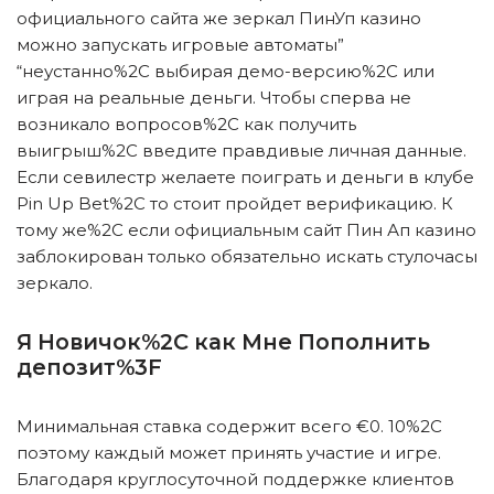
официального сайта же зеркал ПинУп казино
можно запускать игровые автоматы”
“неустанно%2C выбирая демо-версию%2C или
играя на реальные деньги. Чтобы сперва не
возникало вопросов%2C как получить
выигрыш%2C введите правдивые личная данные.
Если севилестр желаете поиграть и деньги в клубе
Pin Up Bet%2C то стоит пройдет верификацию. К
тому же%2C если официальным сайт Пин Ап казино
заблокирован только обязательно искать стулочасы
зеркало.
Я Новичок%2C как Мне Пополнить
депозит%3F
Минимальная ставка содержит всего €0. 10%2C
поэтому каждый может принять участие и игре.
Благодаря круглосуточной поддержке клиентов