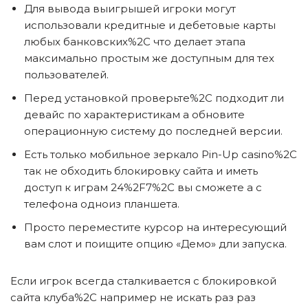
Для вывода выигрышей игроки могут
использовали кредитные и дебетовые карты
любых банковских%2C что делает этапа
максимально простым же доступным для тех
пользователей.
Перед установкой проверьте%2C подходит ли
девайс по характеристикам а обновите
операционную систему до последней версии.
Есть только мобильное зеркало Pin-Up casino%2C
так не обходить блокировку сайта и иметь
доступ к играм 24%2F7%2C вы сможете а с
телефона одноиз планшета.
Просто переместите курсор на интересующий
вам слот и поищите опцию «Демо» дли запуска.
Если игрок всегда сталкивается с блокировкой
сайта клуба%2C например не искать раз раз