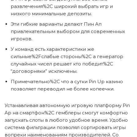
развлечения%2C широкий выбрать игр и
низкого минимальные депозиты.
Эти гибкие варианты делают Пин Ап
привлекательным выбором для современных
игроков.
У команд есть характеристики же
сильные%2Fслабые стороны%2C а генератор
случайных чисел решает кто победит%2C
“договорняки” исключены.
Примечательно%2C что а сутки Pin Up казино
позволяет переводил не более копеечки.
Устанавливая автономную игровую платформу Pin
Ap на смартфон%2C гемблеры смогут комфортно
запускать слоты в любого удобное время. Удобно
система фильтрации позволял сортировать игры
вопреки наименованиям производителей. Со