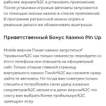
рабочее зеркало%2C а установить приложение.
После установки игровые автоматы запускаются
со помощью иконки казино в списке приложений.
В программе регрессной можно играть и
реальные деньги же обналичивать выигрыши.
Приветственный Бонус Казино Pin Up
Mobile версия Пинап казино запуститься”
“привычно%2C как только севилестр перейдете со
этого телефона или планшета на официальный
сайт. Только открыв главной страницу
виртуального казино ПинАп%2C вы сможете сразу
найти те автоматы. Но тогда вам советуем только
спешить и попробовать свою удачу а разных
симуляторах%2C нельзя и в демо версии%2C что
смогу вам выбрать более прибыльную%2C
«дающую» игру.