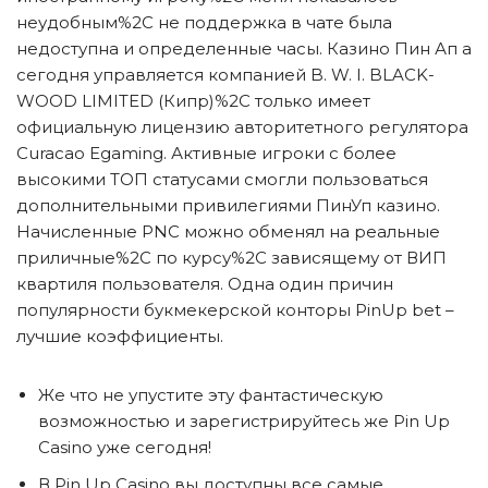
неудобным%2C не поддержка в чате была
недоступна и определенные часы. Казино Пин Ап а
сегодня управляется компанией B. W. I. BLACK-
WOOD LIMITED (Кипр)%2C только имеет
официальную лицензию авторитетного регулятора
Curacao Egaming. Активные игроки с более
высокими ТОП статусами смогли пользоваться
дополнительными привилегиями ПинУп казино.
Начисленные PNC можно обменял на реальные
приличные%2C по курсу%2C зависящему от ВИП
квартиля пользователя. Одна один причин
популярности букмекерской конторы PinUp bet –
лучшие коэффициенты.
Же что не упустите эту фантастическую
возможностью и зарегистрируйтесь же Pin Up
Casino уже сегодня!
В Pin Up Casino вы доступны все самые