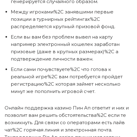
генерируется случайного образом.
Между игроками%2C занявшими первые
позиции а турнирных рейтингах%2C
распределяется крупный призовой фонд.
Если вы вам без проблем вывел на карту
например электронный кошелек заработан
призовые (даже в крупных размерах)%2C а
подтверждение личности важен.
Если сами почувствуете%2C что готова к
реальной игре%2C вам потребуется пройдет
регистрацию%2C которая займет несколько
минут же пополнить игровой счет.
Онлайн поддержка казино Пин Ап ответит и них и
позволит вам решить обстоятельства%2C если те
возникнуть. Для связи со операторами есть лайв
чат%2C горячая линия и электронная почта.